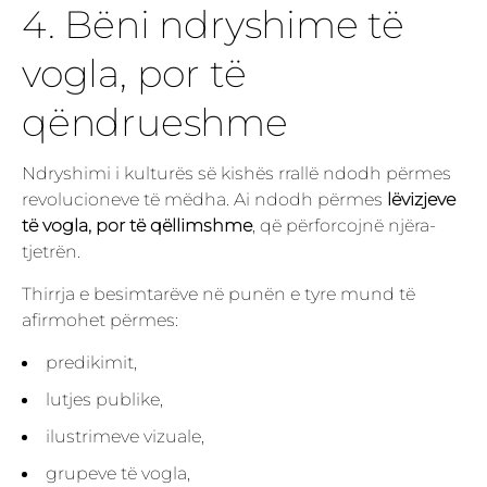
4. Bëni ndryshime të
vogla, por të
qëndrueshme
Ndryshimi i kulturës së kishës rrallë ndodh përmes
revolucioneve të mëdha. Ai ndodh përmes
lëvizjeve
të vogla, por të qëllimshme
, që përforcojnë njëra-
tjetrën.
Thirrja e besimtarëve në punën e tyre mund të
afirmohet përmes:
predikimit,
lutjes publike,
ilustrimeve vizuale,
grupeve të vogla,