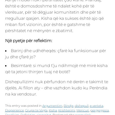
është e domosdoshme të ndalet kohë për të
vlerësuar, për të dëgjuar komunitetin dhe për të
rregulluar qasjen. Kisha që ka sukses është ajo që
mban fort vizionin, por është e gatshme të
përshtatet në mënyrën e zbatimit.
Një pyetje për reflektim:
Barinj dhe udhëheqës: çfarë ka funksionuar për
ju dhe çfarë jo?
Besimtarë: si mund t’ju ndihmojë më mirë kisha
që ta jetoni thirrjen tuaj në botë?
Dishepullizimi nuk përfundon në derën e takimit te
djelës. Ai fillon aty – dhe vazhdon kudo ku Perëndia
na ka vendosur.
This entry was posted in
Argumentim
,
Bindje
,
dishepull
,
e verteta
,
Eksperience
,
Grupe te Vogla
,
Kisha
,
Krishterimi
,
Mencuri
,
pergjegjesia
,
Predikim
,
Reflektim
,
sinqeritet
. Bookmark the
permalink
.