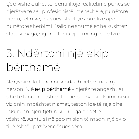
Çdo kishë duhet të identifikojë realitetin e punës së
njerëzve të saj: profesionistë, menaxherë, punëtorë
krahu, teknikë, mësues, shërbyes publikë apo
punëtorë shërbimi. Dallojnë shumë edhe kushtet:
statusi, paga, siguria, fuqia apo mungesa e tyre.
3. Ndërtoni një ekip
bërthamë
Ndryshimi kulturor nuk ndodh vetëm nga një
person. Një
ekip bërthamë
– njerëz të angazhuar
dhe të bindur – është thelbësor. Ky ekip komunikon
vizionin, mbështet nismat, teston ide të reja dhe
inkurajon njëri-tjetrin kur rruga bëhet e
vështirë. Ashtu si në çdo mision të madh, një ekip i
tillë është i pazëvendësueshëm.