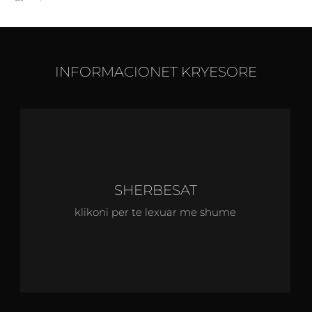
INFORMACIONET KRYESORE
SHERBESAT
klikoni per te lexuar me shume