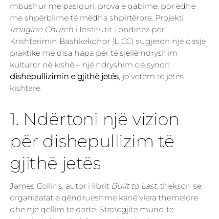
mbushur me pasiguri, prova e gabime, por edhe
me shpërblime të mëdha shpirtërore. Projekti
Imagine Church
i Institutit Londinez për
Krishterimin Bashkëkohor (LICC) sugjeron një qasje
praktike me disa hapa për të sjellë ndryshim
kulturor në kishë – një ndryshim që synon
dishepullizimin e gjithë jetës
, jo vetëm të jetës
kishtare.
1. Ndërtoni një vizion
për dishepullizim të
gjithë jetës
James Collins, autor i librit
Built to Last
, thekson se
organizatat e qëndrueshme kanë vlera themelore
dhe një qëllim të qartë. Strategjitë mund të