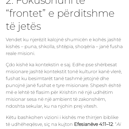
2. Fokusohuni te
“frontet” e përditshme
të jetës
Vendet ku njerëzit kalojnë shumicën e kohës jashtë
kishës – puna, shkolla, shtëpia, shoqëria – janë fusha
reale misioni.
Çdo kishë ka kontekstin e saj. Edhe pse shërbesat
misionare jashtë kontekstit tonë kulturor kanë vlerë,
fushat ku besimtarët tanë tashmë jetojnë dhe
punojnë janë fushat e tyre misionare. Shpesh është
më e lehtë të flasim për Krishtin në një udhëtim
misionar sesa në një ambient të zakonshëm,
ndoshta sekular, ku na njohin prej vitesh.
Këtu bashkohen vizioni i kishës me thirrjen biblike
të udhëheqësve, siç na kujton
Efesianëve 4:11–12
: “
Ai