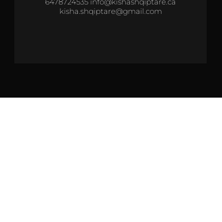
6478724535 info@kishashqiptare.ca
kisha.shqiptare@gmail.com