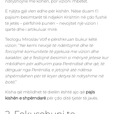
ndryshojnë me kohën, por vizioni mbetet.
E njëjta gjë vlen edhe për kishën. Nëse duam t’i
pajisim besimtarët të ndjekin Krishtin në çdo fushë
të jetës – përfshirë punën – nevojitet një vizion i
qartë dhe i artikuluar mirë.
Teologu Miroslav Volf e përshkruan bukur këtë
vizion: “
Ne kemi nevojë të ndërtojmë dhe të
forcojmë komunitete të pjekura me vizion dhe
karakter, që e festojnë besimin si mënyrë jetese kur
mblidhen për adhurim para Perëndisë dhe që, të
dërguar nga Perëndia, e jetojnë atë ndërsa
shpërndahen për të kryer detyra të ndryshme në
botë
.”
Kisha që mblidhet të dielën është ajo që
pajis
kishën e shpërndarë
për çdo ditë tjetër të javës.