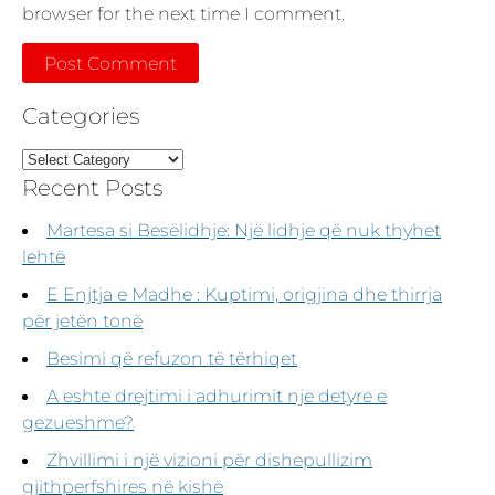
browser for the next time I comment.
Categories
Recent Posts
Martesa si Besëlidhje: Një lidhje që nuk thyhet
lehtë
E Enjtja e Madhe : Kuptimi, origjina dhe thirrja
për jetën tonë
Besimi që refuzon të tërhiqet
A eshte drejtimi i adhurimit nje detyre e
gezueshme?
Zhvillimi i një vizioni për dishepullizim
gjithperfshires në kishë