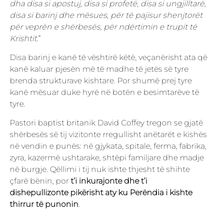
dha disa si apostuj, disa si profetë, disa si ungjilltarë,
disa si barinj dhe mësues, për të pajisur shenjtorët
për veprën e shërbesës, për ndërtimin e trupit të
Krishtit
.”
Disa barinj e kanë të vështirë këtë, veçanërisht ata që
kanë kaluar pjesën më të madhe të jetës së tyre
brenda strukturave kishtare. Por shumë prej tyre
kanë mësuar duke hyrë në botën e besimtarëve të
tyre.
Pastori baptist britanik David Coffey tregon se gjatë
shërbesës së tij vizitonte rregullisht anëtarët e kishës
në vendin e punës: në gjykata, spitale, ferma, fabrika,
zyra, kazermë ushtarake, shtëpi familjare dhe madje
në burgje. Qëllimi i tij nuk ishte thjesht të shihte
çfarë bënin, por
t’i inkurajonte dhe t’i
dishepullizonte pikërisht aty ku Perëndia i kishte
thirrur të punonin
.