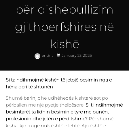
për dishepullizim
gjithperfshires në
kishë
endrit
January 23, 2026
Si ta ndihmojmë kishën të jetojë besimin nga e
hëna deri të shtunën
Shumë barinj dhe udhëheqës kishtarë sot po
përballen me një pyetje thelbësore:
Si t’i ndihmojmë
besimtarët ta lidhin besimin e tyre me punën,
profesionin dhe jetën e përditshme?
Për shumë
kisha, kjo rrugë nuk është e lehtë. Ajo është e