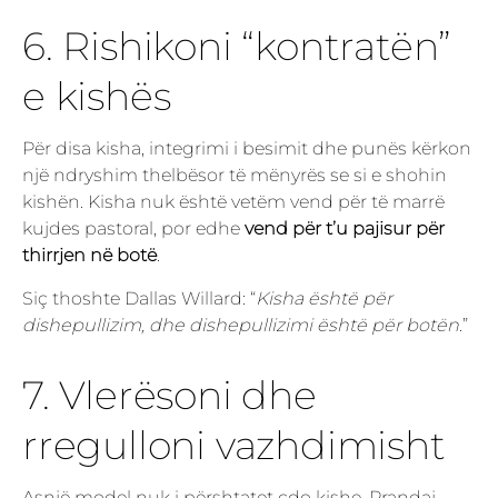
6. Rishikoni “kontratën”
e kishës
Për disa kisha, integrimi i besimit dhe punës kërkon
një ndryshim thelbësor të mënyrës se si e shohin
kishën. Kisha nuk është vetëm vend për të marrë
kujdes pastoral, por edhe
vend për t’u pajisur për
thirrjen në botë
.
Siç thoshte Dallas Willard: “
Kisha është për
dishepullizim, dhe dishepullizimi është për botën
.”
7. Vlerësoni dhe
rregulloni vazhdimisht
Asnjë model nuk i përshtatet çdo kishe. Prandaj,