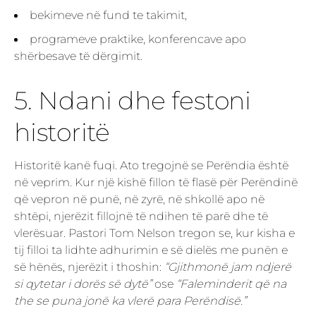
bekimeve në fund te takimit,
programeve praktike, konferencave apo
shërbesave të dërgimit.
5. Ndani dhe festoni
historitë
Historitë kanë fuqi. Ato tregojnë se Perëndia është
në veprim. Kur një kishë fillon të flasë për Perëndinë
që vepron në punë, në zyrë, në shkollë apo në
shtëpi, njerëzit fillojnë të ndihen të parë dhe të
vlerësuar. Pastori Tom Nelson tregon se, kur kisha e
tij filloi ta lidhte adhurimin e së dielës me punën e
së hënës, njerëzit i thoshin:
“Gjithmonë jam ndjerë
si qytetar i dorës së dytë”
ose
“Faleminderit që na
the se puna jonë ka vlerë para Perëndisë.”