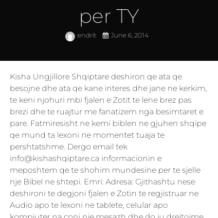
per TY
endrit
June 6, 2014
Kisha Ungjillore Shqiptare deshiron qe ata qe
besojne dhe ata qe kane interes dhe jane ne kerkim,
te keni njohuri mbi fjalen e Zotit te lene brez pas
brezi dhe te ruajtur me fanatizem nga besimtaret e
pare. Fatmiresisht ne kemi biblen ne gjuhen shqipe
qe mund ta lexoni ne momentet tuaja te
pershtatshme. Dergo email tek
info@kishashqiptare.ca informacionin e
meposhtem qe te shohim mundesine per te sjelle
nje Bibel ne shtepi. Emri: Adresa: Gjithashtu nese
deshironi te degjoni fjalen e Zotin te regjistruar ne
Audio apo te lexoni ne tablete, celular apo
kompjuter na coni nje mesazh dhe do ju drejtojme