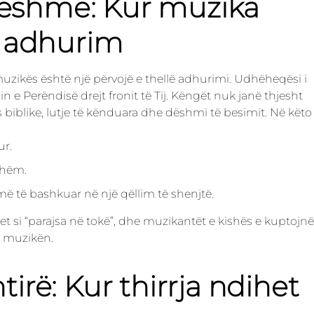
zueshme: Kur muzika
e adhurim
zikës është një përvojë e thellë adhurimi. Udhëheqësi i
e Perëndisë drejt fronit të Tij. Këngët nuk janë thjesht
ës biblike, lutje të kënduara dhe dëshmi të besimit. Në këto
r.
shëm.
 të bashkuar në një qëllim të shenjtë.
et si “parajsa në tokë”, dhe muzikantët e kishës e kuptojnë
e muzikën.
shtirë: Kur thirrja ndihet