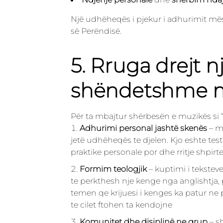
Një udhëheqës i pjekur i adhurimit mëso
së Perëndisë.
5. Rruga drejt n
shëndetshme m
Për ta mbajtur shërbesën e muzikës si 
Adhurimi personal jashtë skenës
– mu
jetë udhëheqës te djelen. Kjo eshte te
praktike personale por dhe rritje shpirt
Formim teologjik
– kuptimi i tekstev
te perkthesh nje kenge nga anglishtja, 
temen qe krijuesi i kenges ka patur ne
te cilet ftohen ta kendojne
Komunitet dhe disiplinë ne grup
– s