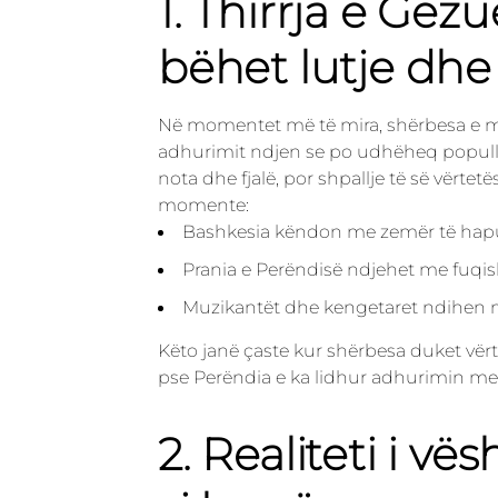
1. Thirrja e Gë
bëhet lutje dh
Në momentet më të mira, shërbesa e mu
adhurimit ndjen se po udhëheq popullin 
nota dhe fjalë, por shpallje të së vërtet
momente:
Bashkesia këndon me zemër të hapu
Prania e Perëndisë ndjehet me fuqi
Muzikantët dhe kengetaret ndihen më
Këto janë çaste kur shërbesa duket vërt
pse Perëndia e ka lidhur adhurimin m
2. Realiteti i vë