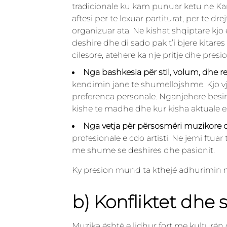
tradicionale ku kam punuar ketu ne Kan
aftesi per te lexuar partiturat, per te dre
organizuar ata. Ne kishat shqiptare kj
deshire dhe di sado pak t’i bjere kita
cilesore, atehere ka nje pritje dhe presio
Nga bashkesia për stil, volum, dhe r
kendimin jane te shumellojshme. Kjo vje
preferenca personale. Nganjehere besimta
kishe te madhe dhe kur kisha aktuale es
Nga vetja për përsosmëri muzikore 
profesionale e cdo artisti. Ne jemi ftuar
me shume se deshires dhe pasionit.
Ky presion mund ta kthejë adhurimin 
b) Konfliktet dhe 
Muzika është e lidhur fort me kulturën 