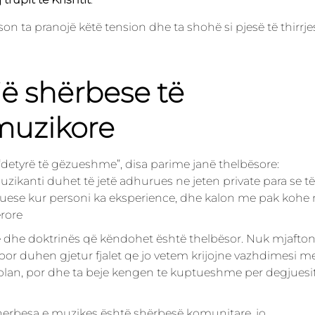
n ta pranojë këtë tension dhe ta shohë si pjesë të thirrje
jë shërbese të
uzikore
“detyrë të gëzueshme”, disa parime janë thelbësore:
zikanti duhet të jetë adhurues ne jeten private para se të
stuese kur personi ka eksperience, dhe kalon me pak kohe
erore
e dhe doktrinës që këndohet është thelbësor. Nuk mjafto
por duhen gjetur fjalet qe jo vetem krijojne vazhdimesi m
 plan, por dhe ta beje kengen te kuptueshme per degjuesi
herbesa e muzikes është shërbesë komunitare, jo