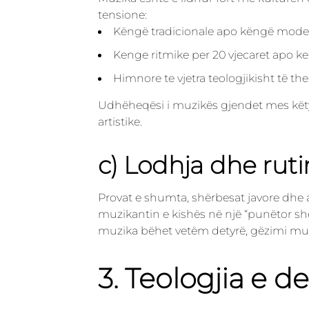
tensione:
Këngë tradicionale apo këngë mode
Kenge ritmike per 20 vjecaret apo 
Himnore te vjetra teologjikisht të t
Udhëheqësi i muzikës gjendet mes këtyr
artistike.
c) Lodhja dhe ruti
Provat e shumta, shërbesat javore dhe a
muzikantin e kishës në një “punëtor sh
muzika bëhet vetëm detyrë, gëzimi mu
3. Teologjia e 