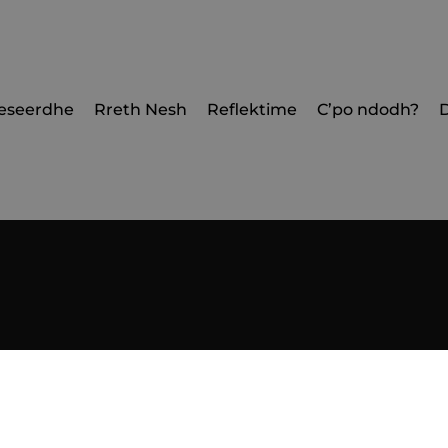
eseerdhe
Rreth Nesh
Reflektime
C’po ndodh?