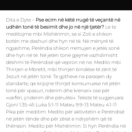
Dita e Dyte –
Pse ecim në këtë rrugë të veçantë në
udhën tonë të besimit dhe jo në një tjetër?
Le te
meditojme mbi Mishërimin, se si Zoti e shikon
botën me dashuri dhe hyn në të. Në mënyrë të
ngjashme, Perëndia shikon rremujen e jetës sonë
dhe hyn në të. Në jetën tonë gjejmë vazhdimisht
dëshmi të Perëndisë që vepron në ne. Medito mbi
Thirrjen e Mbretit, mbi thirrjen bindëse të zërit të
Jezuit në jetën tonë. Te gjitheve na paraqen dy
standarte, qe krijojne thirrjet konkurruese në jetën
tonë për «pasuri, nderim dhe krenari» ose për
«varfëri, çnderim dhe përulësi». Tekste të sugjeruara:
Gjoni 1:35-45 Luka 5:1-11 Mateu 9:9-13 Mateu 4:1-11
Pika për meditim: Medito për aktivitetin e Perëndisë
në jetën tënde dhe për zërat e ndryshëm që të
thërrasin. Medito për Mishërimin: Si hyn Perëndia në