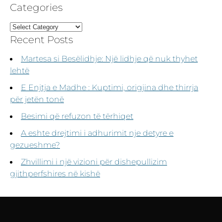
Categories
Recent Posts
Martesa si Besëlidhje: Një lidhje që nuk thyhet
lehtë
E Enjtja e Madhe : Kuptimi, origjina dhe thirrja
për jetën tonë
Besimi që refuzon të tërhiqet
A eshte drejtimi i adhurimit nje detyre e
gezueshme?
Zhvillimi i një vizioni për dishepullizim
gjithperfshires në kishë