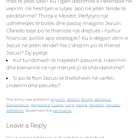
mes te jetës sate? Ku i gjen dëshmitë e Perëndisë në
veprim: në heshtjen e lutjes apo në jetën tënde të
përditshme? Thirrja e Mbretit: Përfytyro një
udhëheqës të botës dhe pastaj imagjino Jezuin.
Cfaredo beje po te therriste nje drejtues i njohur
financiar, politik apo strategjik? Ku e dëgjon zërin e
Jezuit në jetën tënde? Ne c’drejtim po të thërret
Jezusi? Dy pyetje:
Kur tundohesh të ndjekësh pasurinë, nderimin
dhe krenarinë në një mënyrë jo të shëndetshme?
Si po të fton Jezusi të thellohesh në varfëri,
çnderim dhe përulësi?
This entry was posted in
Agjerim
,
Besimi
,
Bindje
,
dishepull
,
Eksperience
,
genjeshtra
,
Guxim
,
Lutje
,
paraja
,
pendimi
,
perulesi
,
Reflektim
. Bookmark the
permalink
.
Leave a Reply