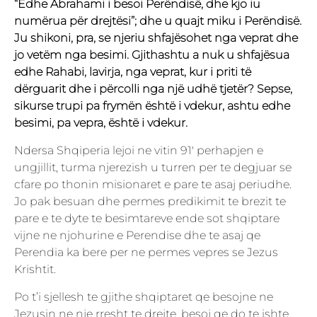
“Edhe Abrahami i besoi Perëndisë, dhe kjo iu
numërua për drejtësi”; dhe u quajt miku i Perëndisë.
Ju shikoni, pra, se njeriu shfajësohet nga veprat dhe
jo vetëm nga besimi. Gjithashtu a nuk u shfajësua
edhe Rahabi, lavirja, nga veprat, kur i priti të
dërguarit dhe i përcolli nga një udhë tjetër? Sepse,
sikurse trupi pa frymën është i vdekur, ashtu edhe
besimi, pa vepra, është i vdekur.
Ndersa Shqiperia lejoi ne vitin 91′ perhapjen e
ungjillit, turma njerezish u turren per te degjuar se
cfare po thonin misionaret e pare te asaj periudhe.
Jo pak besuan dhe permes predikimit te brezit te
pare e te dyte te besimtareve ende sot shqiptare
vijne ne njohurine e Perendise dhe te asaj qe
Perendia ka bere per ne permes vepres se Jezus
Krishtit.
Po t’i sjellesh te gjithe shqiptaret qe besojne ne
Jezusin ne nje rresht te drejte, besoj qe do te ishte