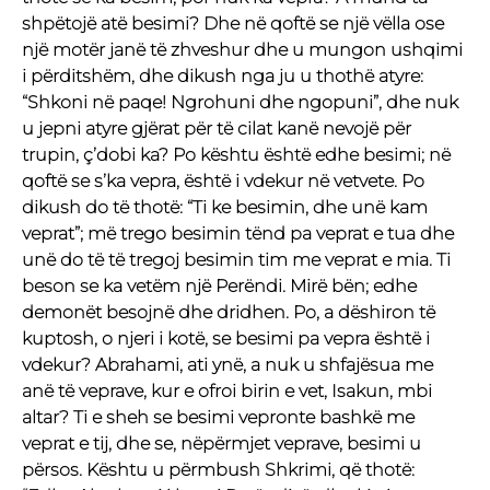
shpëtojë atë besimi? Dhe në qoftë se një vëlla ose
një motër janë të zhveshur dhe u mungon ushqimi
i përditshëm, dhe dikush nga ju u thothë atyre:
“Shkoni në paqe! Ngrohuni dhe ngopuni”, dhe nuk
u jepni atyre gjërat për të cilat kanë nevojë për
trupin, ç’dobi ka? Po kështu është edhe besimi; në
qoftë se s’ka vepra, është i vdekur në vetvete. Po
dikush do të thotë: “Ti ke besimin, dhe unë kam
veprat”; më trego besimin tënd pa veprat e tua dhe
unë do të të tregoj besimin tim me veprat e mia. Ti
beson se ka vetëm një Perëndi. Mirë bën; edhe
demonët besojnë dhe dridhen. Po, a dëshiron të
kuptosh, o njeri i kotë, se besimi pa vepra është i
vdekur? Abrahami, ati ynë, a nuk u shfajësua me
anë të veprave, kur e ofroi birin e vet, Isakun, mbi
altar? Ti e sheh se besimi vepronte bashkë me
veprat e tij, dhe se, nëpërmjet veprave, besimi u
përsos. Kështu u përmbush Shkrimi, që thotë: