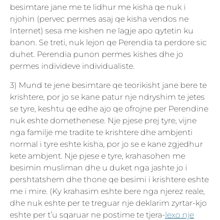
besimtare jane me te lidhur me kisha qe nuk i
njohin (pervec permes asaj qe kisha vendos ne
Internet) sesa me kishen ne lagje apo qytetin ku
banon. Se treti, nuk lejon qe Perendia ta perdore sic
duhet. Perendia punon permes kishes dhe jo
permes individeve individualiste.
3) Mund te jene besimtare qe teorikisht jane bere te
krishtere, por jo se kane patur nje ndryshim te jetes
se tyre, keshtu qe edhe ajo qe ofrojne per Perendine
nuk eshte domethenese. Nje pjese prej tyre, vijne
nga familje me tradite te krishtere dhe ambjenti
normal i tyre eshte kisha, por jo se e kane zgjedhur
kete ambjent. Nje pjese e tyre, krahasohen me
besimin musliman dhe u duket nga jashte jo i
pershtatshem dhe thone qe besimi i krishtere eshte
me i mire. (Ky krahasim eshte bere nga njerez reale,
dhe nuk eshte per te treguar nje deklarim zyrtar-kjo
eshte per t’u sqaruar ne postime te tjera-
lexo nje