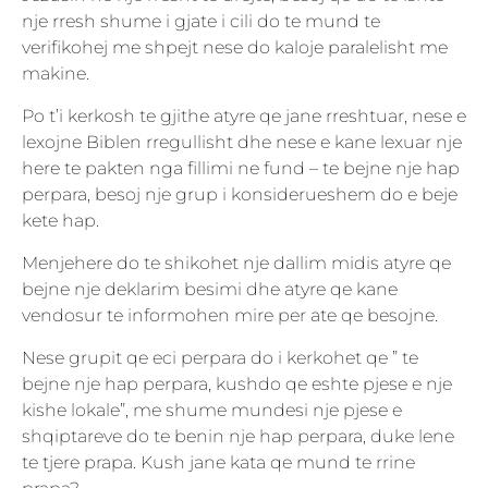
nje rresh shume i gjate i cili do te mund te
verifikohej me shpejt nese do kaloje paralelisht me
makine.
Po t’i kerkosh te gjithe atyre qe jane rreshtuar, nese e
lexojne Biblen rregullisht dhe nese e kane lexuar nje
here te pakten nga fillimi ne fund – te bejne nje hap
perpara, besoj nje grup i konsiderueshem do e beje
kete hap.
Menjehere do te shikohet nje dallim midis atyre qe
bejne nje deklarim besimi dhe atyre qe kane
vendosur te informohen mire per ate qe besojne.
Nese grupit qe eci perpara do i kerkohet qe ” te
bejne nje hap perpara, kushdo qe eshte pjese e nje
kishe lokale”, me shume mundesi nje pjese e
shqiptareve do te benin nje hap perpara, duke lene
te tjere prapa. Kush jane kata qe mund te rrine