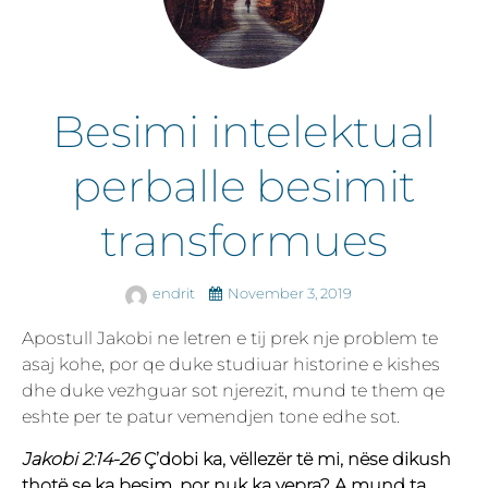
Besimi intelektual
perballe besimit
transformues
endrit
November 3, 2019
Apostull Jakobi ne letren e tij prek nje problem te
asaj kohe, por qe duke studiuar historine e kishes
dhe duke vezhguar sot njerezit, mund te them qe
eshte per te patur vemendjen tone edhe sot.
Jakobi 2:14-26
Ç’dobi ka, vëllezër të mi, nëse dikush
thotë se ka besim, por nuk ka vepra? A mund ta