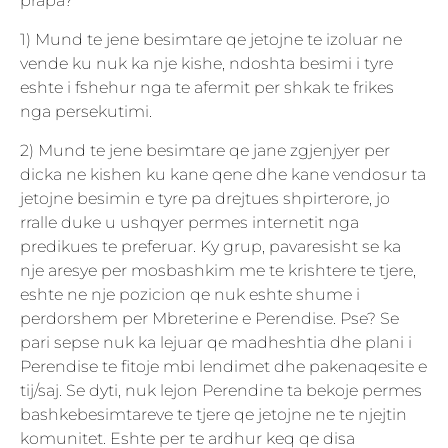
prapa?
1) Mund te jene besimtare qe jetojne te izoluar ne
vende ku nuk ka nje kishe, ndoshta besimi i tyre
eshte i fshehur nga te afermit per shkak te frikes
nga persekutimi.
2) Mund te jene besimtare qe jane zgjenjyer per
dicka ne kishen ku kane qene dhe kane vendosur ta
jetojne besimin e tyre pa drejtues shpirterore, jo
rralle duke u ushqyer permes internetit nga
predikues te preferuar. Ky grup, pavaresisht se ka
nje aresye per mosbashkim me te krishtere te tjere,
eshte ne nje pozicion qe nuk eshte shume i
perdorshem per Mbreterine e Perendise. Pse? Se
pari sepse nuk ka lejuar qe madheshtia dhe plani i
Perendise te fitoje mbi lendimet dhe pakenaqesite e
tij/saj. Se dyti, nuk lejon Perendine ta bekoje permes
bashkebesimtareve te tjere qe jetojne ne te njejtin
komunitet. Eshte per te ardhur keq qe disa