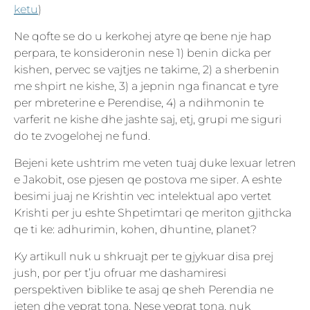
ketu
)
Ne qofte se do u kerkohej atyre qe bene nje hap
perpara, te konsideronin nese 1) benin dicka per
kishen, pervec se vajtjes ne takime, 2) a sherbenin
me shpirt ne kishe, 3) a jepnin nga financat e tyre
per mbreterine e Perendise, 4) a ndihmonin te
varferit ne kishe dhe jashte saj, etj, grupi me siguri
do te zvogelohej ne fund.
Bejeni kete ushtrim me veten tuaj duke lexuar letren
e Jakobit, ose pjesen qe postova me siper. A eshte
besimi juaj ne Krishtin vec intelektual apo vertet
Krishti per ju eshte Shpetimtari qe meriton gjithcka
qe ti ke: adhurimin, kohen, dhuntine, planet?
Ky artikull nuk u shkruajt per te gjykuar disa prej
jush, por per t’ju ofruar me dashamiresi
perspektiven biblike te asaj qe sheh Perendia ne
jeten dhe veprat tona. Nese veprat tona, nuk