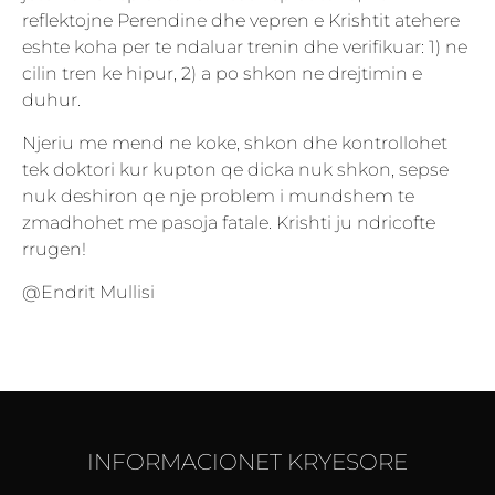
reflektojne Perendine dhe vepren e Krishtit atehere
eshte koha per te ndaluar trenin dhe verifikuar: 1) ne
cilin tren ke hipur, 2) a po shkon ne drejtimin e
duhur.
Njeriu me mend ne koke, shkon dhe kontrollohet
tek doktori kur kupton qe dicka nuk shkon, sepse
nuk deshiron qe nje problem i mundshem te
zmadhohet me pasoja fatale. Krishti ju ndricofte
rrugen!
@Endrit Mullisi
INFORMACIONET KRYESORE