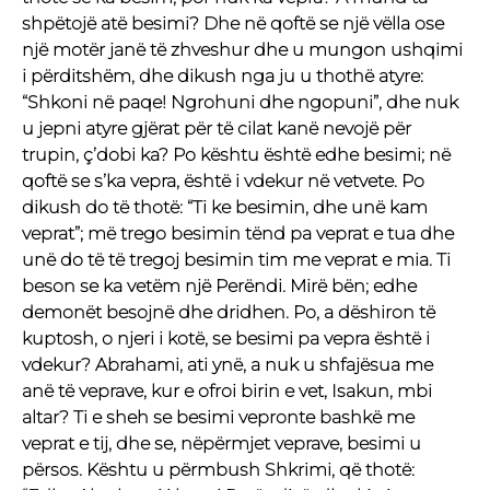
shpëtojë atë besimi? Dhe në qoftë se një vëlla ose
një motër janë të zhveshur dhe u mungon ushqimi
i përditshëm, dhe dikush nga ju u thothë atyre:
“Shkoni në paqe! Ngrohuni dhe ngopuni”, dhe nuk
u jepni atyre gjërat për të cilat kanë nevojë për
trupin, ç’dobi ka? Po kështu është edhe besimi; në
qoftë se s’ka vepra, është i vdekur në vetvete. Po
dikush do të thotë: “Ti ke besimin, dhe unë kam
veprat”; më trego besimin tënd pa veprat e tua dhe
unë do të të tregoj besimin tim me veprat e mia. Ti
beson se ka vetëm një Perëndi. Mirë bën; edhe
demonët besojnë dhe dridhen. Po, a dëshiron të
kuptosh, o njeri i kotë, se besimi pa vepra është i
vdekur? Abrahami, ati ynë, a nuk u shfajësua me
anë të veprave, kur e ofroi birin e vet, Isakun, mbi
altar? Ti e sheh se besimi vepronte bashkë me
veprat e tij, dhe se, nëpërmjet veprave, besimi u
përsos. Kështu u përmbush Shkrimi, që thotë: