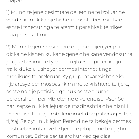
prapa?
1) Mund te jene besimtare qe jetojne te izoluar ne
vende ku nuk ka nje kishe, ndoshta besimi i tyre
eshte i fshehur nga te afermit per shkak te frikes
nga persekutimi.
2) Mund te jene besimtare qe jane zgjenjyer per
dicka ne kishen ku kane qene dhe kane vendosur ta
jetojne besimin e tyre pa drejtues shpirterore, jo
rralle duke u ushqyer permes internetit nga
predikues te preferuar. Ky grup, pavaresisht se ka
nje aresye per mosbashkim me te krishtere te tjere,
eshte ne nje pozicion qe nuk eshte shume i
perdorshem per Mbreterine e Perendise. Pse? Se
pari sepse nuk ka lejuar qe madheshtia dhe plani i
Perendise te fitoje mbi lendimet dhe pakenaqesite e
tij/saj. Se dyti, nuk lejon Perendine ta bekoje permes
bashkebesimtareve te tjere qe jetojne ne te njejtin
komunitet. Eshte per te ardhur keq qe disa