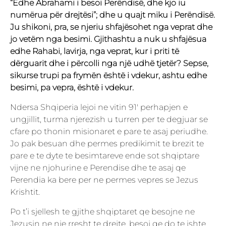
“Edhe Abrahami i besoi Perëndisë, dhe kjo iu
numërua për drejtësi”; dhe u quajt miku i Perëndisë.
Ju shikoni, pra, se njeriu shfajësohet nga veprat dhe
jo vetëm nga besimi. Gjithashtu a nuk u shfajësua
edhe Rahabi, lavirja, nga veprat, kur i priti të
dërguarit dhe i përcolli nga një udhë tjetër? Sepse,
sikurse trupi pa frymën është i vdekur, ashtu edhe
besimi, pa vepra, është i vdekur.
Ndersa Shqiperia lejoi ne vitin 91′ perhapjen e
ungjillit, turma njerezish u turren per te degjuar se
cfare po thonin misionaret e pare te asaj periudhe.
Jo pak besuan dhe permes predikimit te brezit te
pare e te dyte te besimtareve ende sot shqiptare
vijne ne njohurine e Perendise dhe te asaj qe
Perendia ka bere per ne permes vepres se Jezus
Krishtit.
Po t’i sjellesh te gjithe shqiptaret qe besojne ne
Jezusin ne nje rresht te drejte, besoj qe do te ishte