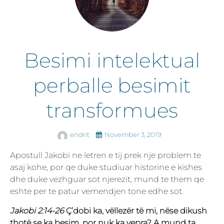
Besimi intelektual
perballe besimit
transformues
endrit
November 3, 2019
Apostull Jakobi ne letren e tij prek nje problem te
asaj kohe, por qe duke studiuar historine e kishes
dhe duke vezhguar sot njerezit, mund te them qe
eshte per te patur vemendjen tone edhe sot.
Jakobi 2:14-26
Ç’dobi ka, vëllezër të mi, nëse dikush
thotë se ka besim, por nuk ka vepra? A mund ta