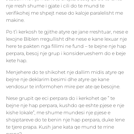
nje rresh shume i gjate i cili do te mund te
verifikohej me shpejt nese do kaloje paralelisht me
makine.
Po t’i kerkosh te gjithe atyre qe jane rreshtuar, nese e
lexojne Biblen rregullisht dhe nese e kane lexuar nje
here te pakten nga fillimi ne fund – te bejne nje hap
perpara, besoj nje grup i konsiderueshem do e beje
kete hap.
Menjehere do te shikohet nje dallim midis atyre qe
bejne nje deklarim besimi dhe atyre qe kane
vendosur te informohen mire per ate qe besojne.
Nese grupit qe eci perpara do i kerkohet qe ” te
bejne nje hap perpara, kushdo qe eshte pjese e nje
kishe lokale”, me shume mundesi nje pjese e
shqiptareve do te benin nje hap perpara, duke lene
te tjere prapa. Kush jane kata qe mund te rrine