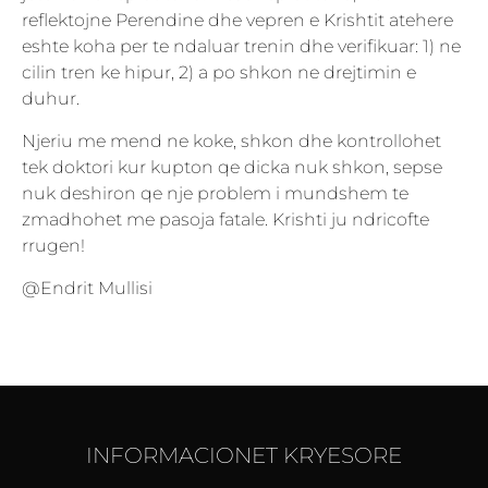
reflektojne Perendine dhe vepren e Krishtit atehere
eshte koha per te ndaluar trenin dhe verifikuar: 1) ne
cilin tren ke hipur, 2) a po shkon ne drejtimin e
duhur.
Njeriu me mend ne koke, shkon dhe kontrollohet
tek doktori kur kupton qe dicka nuk shkon, sepse
nuk deshiron qe nje problem i mundshem te
zmadhohet me pasoja fatale. Krishti ju ndricofte
rrugen!
@Endrit Mullisi
INFORMACIONET KRYESORE