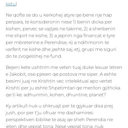
ketu
)
Ne qofte se do u kerkohej atyre qe bene nje hap
perpara, te konsideronin nese 1) benin dicka per
kishen, pervec se vajtjes ne takime, 2) a sherbenin
me shpirt ne kishe, 3) a jepnin nga financat e tyre
per mbreterine e Perendise, 4) a ndihmonin te
varferit ne kishe dhe jashte saj, etj, grupi me siguri
do te zvogelohej ne fund.
Bejeni kete ushtrim me veten tuaj duke lexuar letren
e Jakobit, ose pjesen qe postova me siper. A eshte
besimi juaj ne Krishtin vec intelektual apo vertet
Krishti per ju eshte Shpetimtari qe meriton gjithcka
qe ti ke: adhurimin, kohen, dhuntine, planet?
Ky artikull nuk u shkruajt per te gjykuar disa prej
jush, por per t’ju ofruar me dashamiresi
perspektiven biblike te asaj qe sheh Perendia ne
jeten dhe veprat tona. Nese veprat tona, nuk