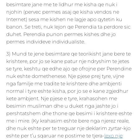
besimtare jane me te lidhur me kisha qe nuk i
njohin (pervec permes asaj qe kisha vendos ne
Internet) sesa me kishen ne lagje apo qytetin ku
banon. Se treti, nuk lejon qe Perendia ta perdore sic
duhet. Perendia punon permes kishes dhe jo
permes individeve individualiste.
3) Mund te jene besimtare qe teorikisht jane bere te
krishtere, por jo se kane patur nje ndryshim te jetes
se tyre, keshtu qe edhe ajo qe ofrojne per Perendine
nuk eshte domethenese. Nje pjese prej tyre, vijne
nga familje me tradite te krishtere dhe ambjenti
normal i tyre eshte kisha, por jo se e kane zgjedhur
kete ambjent. Nje pjese e tyre, krahasohen me
besimin musliman dhe u duket nga jashte jo i
pershtatshem dhe thone qe besimi i krishtere eshte
me i mire. (Ky krahasim eshte bere nga njerez reale,
dhe nuk eshte per te treguar nje deklarim zyrtar-kjo
eshte per t’u sqaruar ne postime te tjera-
lexo nje