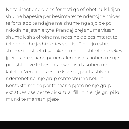
Ne takimet e se dieles formati qe ofrohet nuk krijon
shume hapesira per besimtaret te ndertojne miqesi
te forta apo te ndajne me shume nga ajo qe po
ndodh ne jeten e tyre. Prandaj prej shume vitesh
shume kisha ofrojne mundesine qe besimtaret te
takohen dhe jashte dites se diel. Dhe kjo eshte
shume fleksibel: disa takohen ne pushimin e drekes
(per ata qe e kane punen afer), disa takohen ne nje
prej shtepive te besimtareve, disa takohen ne
kafeteri. Vendi nuk eshte kryesor, por bashkesia qe
ndertohet ne nje grup eshte shume bekim.
Kontakto me ne per te marre pjese ne nje grup
ekzistues ose per te diskutuar fillimin e nje grupi ku
mund te marresh pjese.