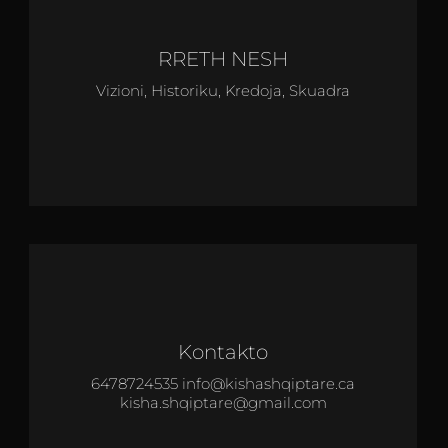
RRETH NESH
Vizioni, Historiku, Kredoja, Skuadra
Kontakto
6478724535 info@kishashqiptare.ca
kisha.shqiptare@gmail.com