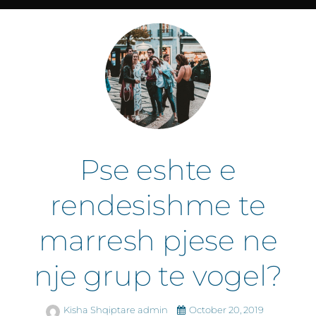
Pse eshte e
rendesishme te
marresh pjese ne
nje grup te vogel?
Kisha Shqiptare admin
October 20, 2019