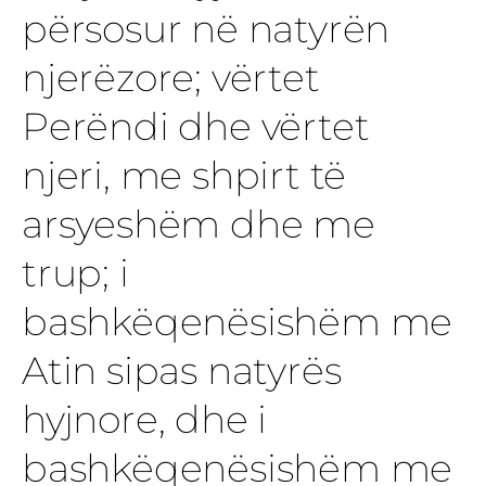
përsosur në natyrën
njerëzore; vërtet
Perëndi dhe vërtet
njeri, me shpirt të
arsyeshëm dhe me
trup; i
bashkëqenësishëm me
Atin sipas natyrës
hyjnore, dhe i
bashkëqenësishëm me