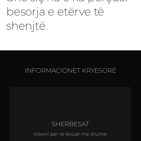
besorja e etërve të
shenjtë.
INFORMACIONET KRYESORE
SHERBESAT
klikoni per te lexuar me shume