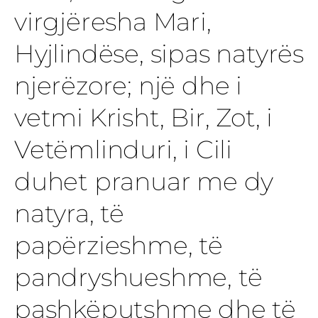
virgjëresha Mari,
Hyjlindëse, sipas natyrës
njerëzore; një dhe i
vetmi Krisht, Bir, Zot, i
Vetëmlinduri, i Cili
duhet pranuar me dy
natyra, të
papërzieshme, të
pandryshueshme, të
pashkëputshme dhe të