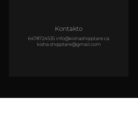
Kontakto
6478724535 info@kishashqiptare.ca
kisha.shqiptare@gmail.com