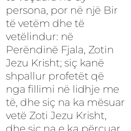
persona, por në një Bir
të vetëm dhe të
vetëlindur: në
Perëndinë Fjala, Zotin
Jezu Krisht; siç kanë
shpallur profetët që
nga fillimi në lidhje me
të, dhe siç na ka mësuar
vetë Zoti Jezu Krisht,
dhe siç na e ka përçuar