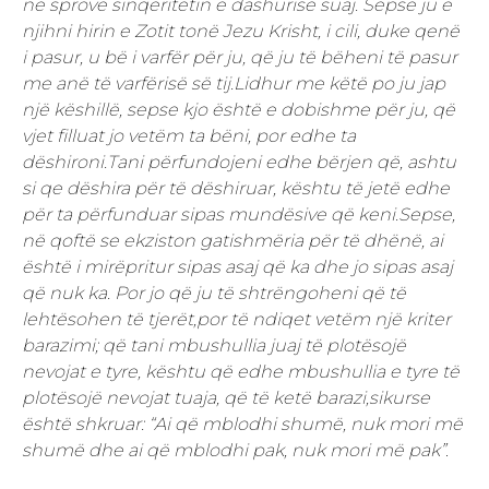
në sprovë sinqeritetin e dashurisë suaj. Sepse ju e
njihni hirin e Zotit tonë Jezu Krisht, i cili, duke qenë
i pasur, u bë i varfër për ju, që ju të bëheni të pasur
me anë të varfërisë së tij.Lidhur me këtë po ju jap
një këshillë, sepse kjo është e dobishme për ju, që
vjet filluat jo vetëm ta bëni, por edhe ta
dëshironi.Tani përfundojeni edhe bërjen që, ashtu
si qe dëshira për të dëshiruar, kështu të jetë edhe
për ta përfunduar sipas mundësive që keni.Sepse,
në qoftë se ekziston gatishmëria për të dhënë, ai
është i mirëpritur sipas asaj që ka dhe jo sipas asaj
që nuk ka. Por jo që ju të shtrëngoheni që të
lehtësohen të tjerët,por të ndiqet vetëm një kriter
barazimi; që tani mbushullia juaj të plotësojë
nevojat e tyre, kështu që edhe mbushullia e tyre të
plotësojë nevojat tuaja, që të ketë barazi,sikurse
është shkruar: “Ai që mblodhi shumë, nuk mori më
shumë dhe ai që mblodhi pak, nuk mori më pak”
.