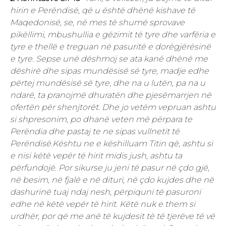
hirin e Perëndisë, që u është dhënë kishave të
Maqedonisë, se, në mes të shumë sprovave
pikëllimi, mbushullia e gëzimit të tyre dhe varfëria e
tyre e thellë e treguan në pasuritë e dorëgjërësinë
e tyre. Sepse unë dëshmoj se ata kanë dhënë me
dëshirë dhe sipas mundësisë së tyre, madje edhe
përtej mundësisë së tyre, dhe na u lutën, pa na u
ndarë, ta pranojmë dhuratën dhe pjesëmarrjen në
ofertën për shenjtorët. Dhe jo vetëm vepruan ashtu
si shpresonim, po dhanë veten më përpara te
Perëndia dhe pastaj te ne sipas vullnetit të
Perëndisë.Kështu ne e këshilluam Titin që, ashtu si
e nisi këtë vepër të hirit midis jush, ashtu ta
përfundojë. Por sikurse ju jeni të pasur në çdo gjë,
në besim, në fjalë e në dituri, në çdo kujdes dhe në
dashurinë tuaj ndaj nesh, përpiquni të pasuroni
edhe në këtë vepër të hirit. Këtë nuk e them si
urdhër, por që me anë të kujdesit të të tjerëve të vë