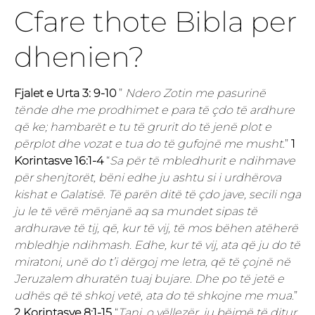
Cfare thote Bibla per
dhenien?
Fjalet e Urta 3: 9-10
”
Ndero Zotin me pasurinë
tënde dhe me prodhimet e para të çdo të ardhure
që ke; hambarët e tu të grurit do të jenë plot e
përplot dhe vozat e tua do të gufojnë me musht
.”
1
Korintasve 16:1-4
“
Sa për të mbledhurit e ndihmave
për shenjtorët, bëni edhe ju ashtu si i urdhërova
kishat e Galatisë. Të parën ditë të çdo jave, secili nga
ju le të vërë mënjanë aq sa mundet sipas të
ardhurave të tij, që, kur të vij, të mos bëhen atëherë
mbledhje ndihmash. Edhe, kur të vij, ata që ju do të
miratoni, unë do t’i dërgoj me letra, që të çojnë në
Jeruzalem dhuratën tuaj bujare. Dhe po të jetë e
udhës që të shkoj vetë, ata do të shkojne me mua
.”
2 Korintasve 8:1-15
“
Tani, o vëllezër, ju bëjmë të ditur