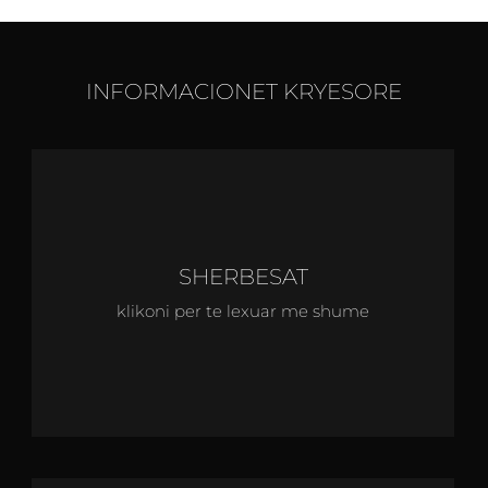
INFORMACIONET KRYESORE
SHERBESAT
klikoni per te lexuar me shume